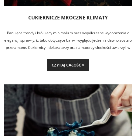
CUKIERNICZE MROCZNE KLIMATY
Panujące trendy i królujący minimalizm oraz współczesne wyobrażenia o
elegancji sprawiły, iż tabu dotyczące barw i wyglądu jedzenia dawno zostało
przełamane. Cukiernicy - dekoratorzy oraz amatorzy słodkości uwierzyli w
to, iż czarny czy zgniłozielony tort może być równie smaczny i zachęcający
co bardziej klasyczne, białe czy pastelowe rozwiązania.
CZYTAJ CAŁOŚĆ »