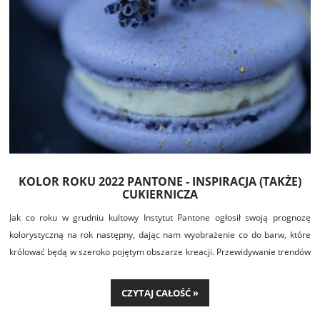
KOLOR ROKU 2022 PANTONE - INSPIRACJA (TAKŻE)
CUKIERNICZA
Jak co roku w grudniu kultowy Instytut Pantone ogłosił swoją prognozę
kolorystyczną na rok następny, dając nam wyobrażenie co do barw, które
królować będą w szeroko pojętym obszarze kreacji. Przewidywanie trendów
kolorystycznych z wielomiesięcznym wyprzedzeniem odbywa się poprzez
wnikliwą obserwację designu, sztuki, turystyki, mody, techniki, stylu życia i
CZYTAJ CAŁOŚĆ »
innych obszarów ludzkiej kreatywności.