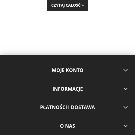
najzamożniejszych, przybierając postać hedonistycznych dekoracji dla
CZYTAJ CAŁOŚĆ »
wyrafinowanego podniebienia i oka. Będąc masą z utartych migdałów i
cukru, początkowo miał bardzo wysoką cenę ze względu na koszt migdałów
i zawartość drogiego cukru trzcinowego. Produkcja cukru z buraków na
szeroką skalę uczyniła z marcepanu produkt nieco bardziej egalitarny, ale
nadal pozostaje on dość kosztownym synonimem cukierniczego luksusu.
MOJE KONTO
INFORMACJE
PŁATNOŚCI I DOSTAWA
O NAS