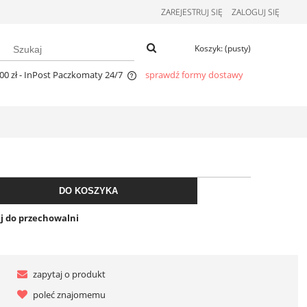
ZAREJESTRUJ SIĘ
ZALOGUJ SIĘ
Koszyk:
(pusty)
00 zł
- InPost Paczkomaty 24/7
sprawdź formy dostawy
wiera ewentualnych kosztów
stawy
DO KOSZYKA
j do przechowalni
zapytaj o produkt
poleć znajomemu