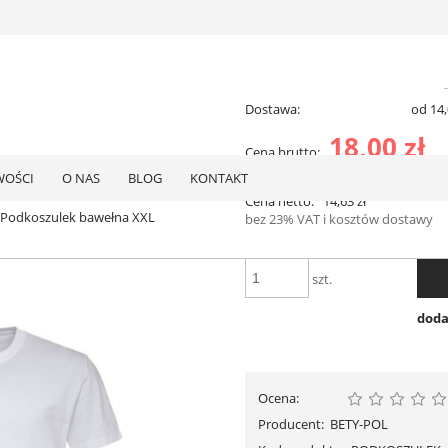
Dostawa:
od 14,
18,00 zł
Cena brutto:
Cena nie za
zawiera 23% VAT, bez kosztów do
płatności
OŚCI
O NAS
BLOG
KONTAKT
Cena netto:
14,63 zł
Podkoszulek bawełna XXL
bez 23% VAT i kosztów dostawy
szt.
doda
Ocena:
Producent:
BETY-POL