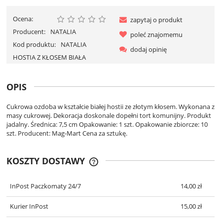
Ocena:
zapytaj o produkt
Producent:
NATALIA
poleć znajomemu
Kod produktu:
NATALIA
dodaj opinię
HOSTIA Z KŁOSEM BIAŁA
OPIS
Cukrowa ozdoba w kształcie białej hostii ze złotym kłosem. Wykonana z
masy cukrowej. Dekoracja doskonale dopełni tort komunijny. Produkt
jadalny. Średnica: 7,5 cm Opakowanie: 1 szt. Opakowanie zbiorcze: 10
szt. Producent: Mag-Mart Cena za sztukę.
KOSZTY DOSTAWY
CENA NIE ZAWIERA EWENTUALNYCH
KOSZTÓW PŁATNOŚCI
InPost Paczkomaty 24/7
14,00 zł
Kurier InPost
15,00 zł