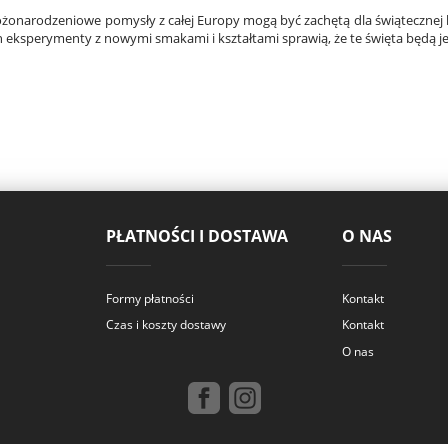
bożonarodzeniowe pomysły z całej Europy mogą być zachętą dla świątecznej
ch eksperymenty z nowymi smakami i kształtami sprawią, że te święta będą je
PŁATNOŚCI I DOSTAWA
O NAS
Formy płatności
Kontakt
Czas i koszty dostawy
Kontakt
O nas