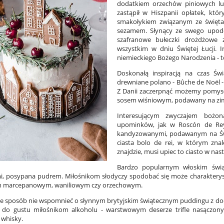
dodatkiem orzechów piniowych lu
zastąpił w Hiszpanii opłatek, któ
smakołykiem związanym ze świętam
sezamem. Słynący ze swego upod
szafranowe bułeczki drożdżowe 
wszystkim w dniu Świętej Łucji. 
niemieckiego Bożego Narodzenia - to
Doskonałą inspiracją na czas Św
drewniane polano - Bûche de Noël
Z Danii zaczerpnąć możemy pomysł 
sosem wiśniowym, podawany na zimn
Interesującym zwyczajem bożo
upominków, jak w Roscón de Reye
kandyzowanymi, podawanym na Świę
ciasta bolo de rei, w którym zn
znajdzie, musi upiec to ciasto w nas
Bardzo popularnym włoskim świ
, posypana pudrem. Miłośnikom słodyczy spodobać się może charakterysty
m marcepanowym, waniliowym czy orzechowym.
ie sposób nie wspomnieć o słynnym brytyjskim świątecznym puddingu z doda
 do gustu miłośnikom alkoholu - warstwowym deserze trifle nasączon
whisky.