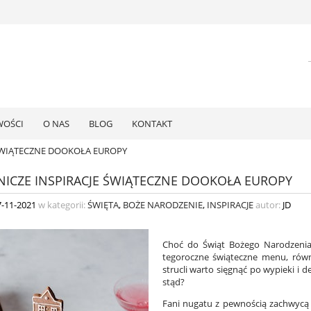
OŚCI
O NAS
BLOG
KONTAKT
 ŚWIĄTECZNE DOOKOŁA EUROPY
NICZE INSPIRACJE ŚWIĄTECZNE DOOKOŁA EUROPY
7-11-2021
w kategorii:
ŚWIĘTA
,
BOŻE NARODZENIE
,
INSPIRACJE
autor:
JD
Choć do Świąt Bożego Narodzenia 
tegoroczne świąteczne menu, rów
strucli warto sięgnąć po wypieki i
stąd?
Fani nugatu z pewnością zachwycą s