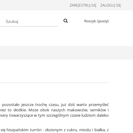
ZAREJESTRUJ SIĘ
ZALOGUJ SIĘ
Koszyk:
(pusty)
pozostało jeszcze trochę czasu, już dziś warto przemyśleć
nież to słodkie. Może obok naszych makowców, serników i
 desery towarzyszące w tym szczególnym czasie ludziom daleko
ię hiszpańskim turrón - złożonym z cukru, miodu i białka, z