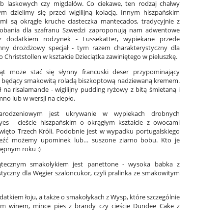
b laskowych czy migdałów. Co ciekawe, ten rodzaj chałwy
rym dzielimy się przed wigilijną kolacją. Innym hiszpańskim
i są okrągłe kruche ciasteczka mantecados, tradycyjnie z
obania dla szafranu Szwedzi zaproponują nam adwentowe
z dodatkiem rodzynek - Lussekatter, wypiekane przede
Inny drożdżowy specjał - tym razem charakterystyczny
dla
 Christstollen w kształcie Dzieciątka zawiniętego
w pieluszkę.
iąt może stać się słynny francuski deser przypominający
 - będący smakowitą roladą biszkoptową nadziewaną kremem.
na risalamande - wigilijny pudding ryżowy z bitą śmietaną i
o lub w wersji na ciepło.
narodzeniowym jest ukrywanie w wypiekach drobnych
s - cieście hiszpańskim o okrągłym kształcie z owocami
to Trzech Króli. Podobnie jest w wypadku portugalskiego
aleźć możemy upominek lub… suszone ziarno bobu. Kto je
tępnym roku :)
ątecznym smakołykiem jest panettone - wysoka babka z
czny dla Węgier szaloncukor, czyli pralinka ze smakowitym
tkiem łoju, a także o smakołykach z Wysp, które szczególnie
ym winem, mince pies z brandy czy cieście Dundee Cake z